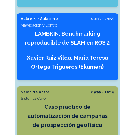
Aula 2-9 + Aula 2-10
09:35 - 09:55
Navegación y Control
LAMBKIN: Benchmarking
reproducible de SLAM en ROS 2
Xavier Ruiz Vilda, María Teresa
Ortega Trigueros (Ekumen)
Salón de actos
09:55 - 10:15
Sistemas Core
Caso práctico de
automatización de campañas
de prospección geofísica