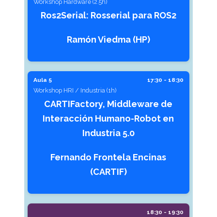
Workshop Hardware (2.5h)
Ros2Serial: Rosserial para ROS2
Ramón Viedma (HP)
Aula 5
17:30 - 18:30
Workshop HRI / Industria (1h)
CARTIFactory, Middleware de
Interacción Humano-Robot en
Industria 5.0
Fernando Frontela Encinas
(CARTIF)
18:30 - 19:30