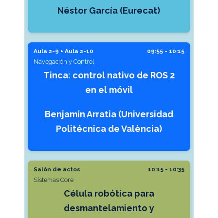
Néstor García (Eurecat)
Aula 2-9 + Aula 2-10
09:55 - 10:15
Navegación y Control
Tinca: control nativo de ROS 2
en el móvil
Benjamín Arratia (Universidad
Politécnica de València)
Salón de actos
10:15 - 10:35
Sistemas Core
Célula robótica para
desmantelamiento y