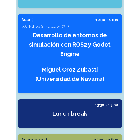
Aula 5
10:30 - 13:30
Workshop Simulación (3h)
Desarrollo de entornos de
simulación con ROS2 y Godot
Engine
Miguel Oroz Zubasti
(Universidad de Navarra)
13:30 - 15:00
Lunch break
Aula 2-7 + 2-8
15:00 - 18:30