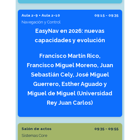
Aula 2-9 + Aula 2-10
09:15 - 09:35
Navegación y Control
EasyNav en 2026: nuevas
capacidades y evolución
Francisco Martín Rico,
Francisco Miguel Moreno, Juan
Sebastián Cely, José Miguel
Guerrero, Esther Aguado y
Miguel de Miguel (Universidad
Rey Juan Carlos)
Salón de actos
09:35 - 09:55
Sistemas Core