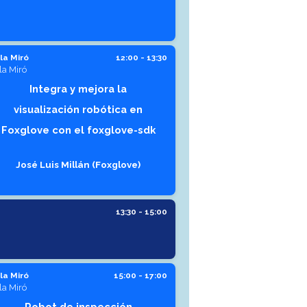
la Miró
12:00 - 13:30
la Miró
Integra y mejora la
visualización robótica en
Foxglove con el foxglove-sdk
José Luis Millán (Foxglove)
13:30 - 15:00
la Miró
15:00 - 17:00
la Miró
Robot de inspección