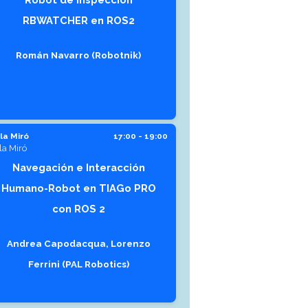
RBWATCHER en ROS2
Román Navarro (Robotnik)
la Miró
17:00 - 19:00
la Miró
Navegación e Interacción
Humano-Robot en TIAGo PRO
con ROS 2
Andrea Capodacqua, Lorenzo
Ferrini (PAL Robotics)