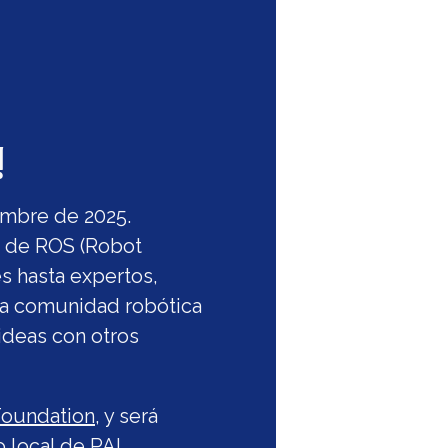
!
embre de 2025.
s de ROS (Robot
s hasta expertos,
 la comunidad robótica
ideas con otros
Foundation
, y será
o local de
PAL