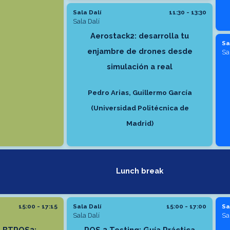
Sala Dalí
11:30 - 13:30
Sala Dalí
Aerostack2: desarrolla tu
Sa
enjambre de drones desde
Sa
simulación a real
Pedro Arias, Guillermo García
(Universidad Politécnica de
Madrid)
Lunch break
15:00 - 17:15
Sala Dalí
15:00 - 17:00
Sa
Sala Dalí
Sa
, BTROS2:
ROS 2 Testing: Guía Práctica