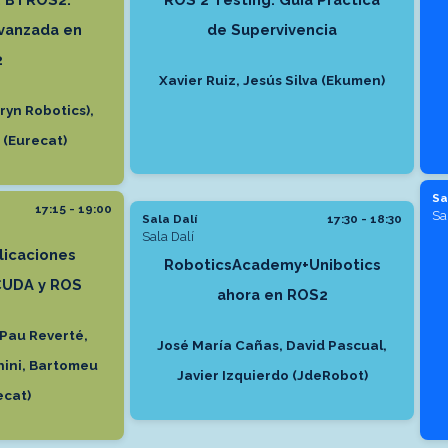
vanzada en
de Supervivencia
2
Xavier Ruiz, Jesús Silva (Ekumen)
ryn Robotics),
 (Eurecat)
Sa
17:15 - 19:00
Sa
Sala Dalí
17:30 - 18:30
Sala Dalí
licaciones
RoboticsAcademy+Unibotics
CUDA y ROS
ahora en ROS2
Pau Reverté,
José María Cañas, David Pascual,
hini, Bartomeu
Javier Izquierdo (JdeRobot)
ecat)