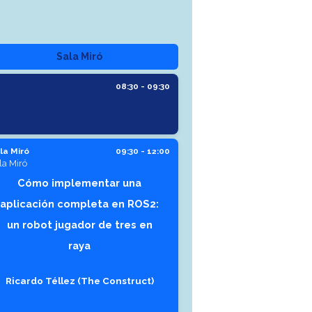
Sala Miró
08:30 - 09:30
la Miró
09:30 - 12:00
la Miró
Cómo implementar una
aplicación completa en ROS2:
un robot jugador de tres en
raya
Ricardo Téllez (The Construct)