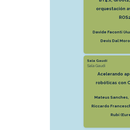
orquestación a
ROS
Davide Faconti (Au
Devis Dal Moro
Sala Gaudí
Sala Gaudí
Acelerando ap
robóticas con 
Mateus Sanches, 
Riccardo Francesc
Rubí (Eur